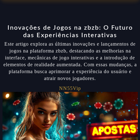
Inovações de Jogos na zbzb: O Futuro
das Experiências Interativas
Este artigo explora as últimas inovações e lançamentos de
jogos na plataforma zbzb, destacando as melhorias na
interface, mecânicas de jogo interativas e a introdução de
elementos de realidade aumentada. Com essas mudanças, a
plataforma busca aprimorar a experiência do usuário e
atrair novos jogadores.
NN55Vip