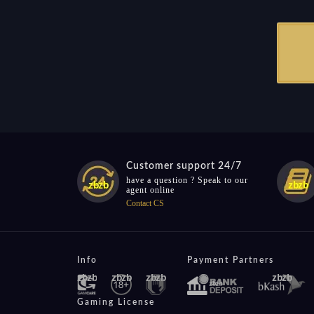
Customer support 24/7
have a question ? Speak to our
agent online
Contact CS
Info
Payment Partners
Gaming License