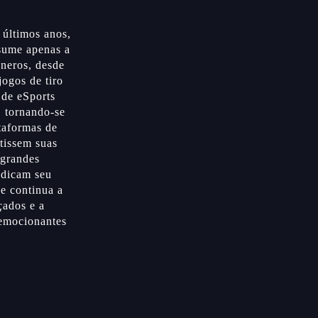
 últimos anos,
esume apenas a
êneros, desde
ogos de tiro
 de eSports
, tornando-se
ataformas de
tissem suas
grandes
ndicam seu
e continua a
çados e a
 emocionantes