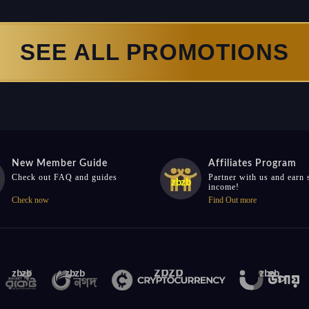
SEE ALL PROMOTIONS
New Member Guide
Affiliates Program
Check out FAQ and guides
Partner with us and earn
income!
Check now
Find Out more