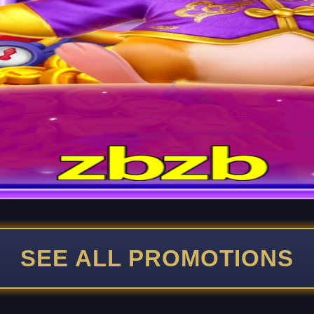
SEE ALL PROMOTIONS