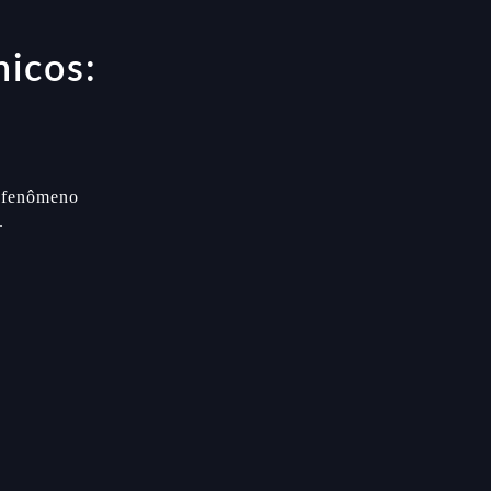
nicos:
m fenômeno
.