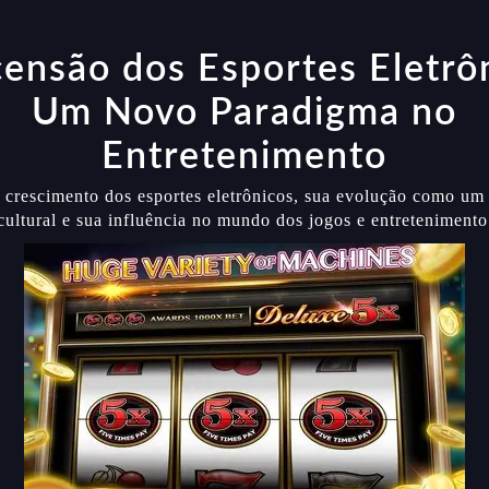
ensão dos Esportes Eletrô
Um Novo Paradigma no
Entretenimento
 crescimento dos esportes eletrônicos, sua evolução como u
cultural e sua influência no mundo dos jogos e entretenimento