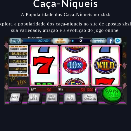
Caça-Níqueis
A Popularidade dos Caça-Níqueis no zbzb
explora a popularidade dos caça-níqueis no site de apostas zbz
sua variedade, atração e a evolução do jogo online.