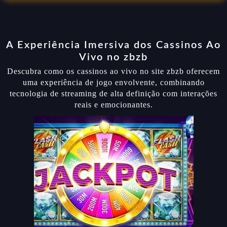
A Experiência Imersiva dos Cassinos Ao
Vivo no zbzb
Descubra como os cassinos ao vivo no site zbzb oferecem
uma experiência de jogo envolvente, combinando
tecnologia de streaming de alta definição com interações
reais e emocionantes.