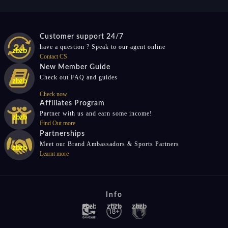
Customer support 24/7
have a question ? Speak to our agent online
Contact CS
New Member Guide
Check out FAQ and guides
Check now
Affiliates Program
Partner with us and earn some income!
Find Out more
Partnerships
Meet our Brand Ambassadors & Sports Partners
Learnt more
Info