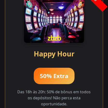
Happy Hour
50% Extra
Das 18h às 20h: 50% de bônus em todos
os depósitos! Não perca esta
oportunidade.