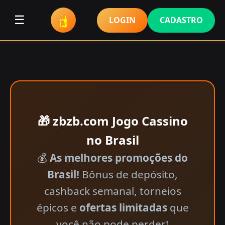
☰
LOGIN
CADASTRO
🎁 zbzb.com Jogo Cassino
no Brasil
💰
As melhores promoções do
Brasil!
Bônus de depósito,
cashback semanal, torneios
épicos e
ofertas limitadas
que
você não pode perder!