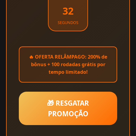
32
SEGUNDOS
🔥
OFERTA RELÂMPAGO:
200% de
bônus + 100 rodadas grátis por
tempo limitado!
🎁 RESGATAR
PROMOÇÃO