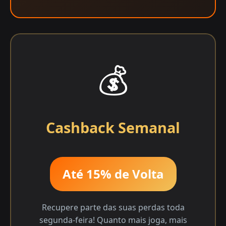
💰
Cashback Semanal
Até 15% de Volta
Recupere parte das suas perdas toda
segunda-feira! Quanto mais joga, mais