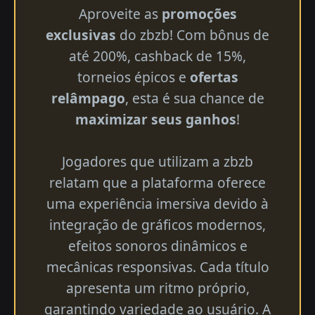
Aproveite as
promoções
exclusivas
do zbzb! Com bônus de
até 200%, cashback de 15%,
torneios épicos e
ofertas
relâmpago
, esta é sua chance de
maximizar seus ganhos
!
Jogadores que utilizam a zbzb
relatam que a plataforma oferece
uma experiência imersiva devido à
integração de gráficos modernos,
efeitos sonoros dinâmicos e
mecânicas responsivas. Cada título
apresenta um ritmo próprio,
garantindo variedade ao usuário. A