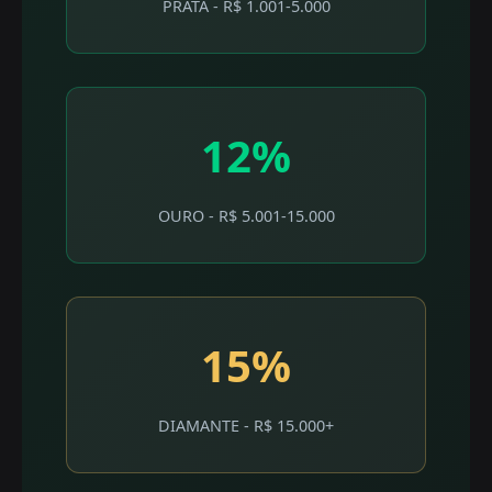
PRATA - R$ 1.001-5.000
12%
OURO - R$ 5.001-15.000
15%
DIAMANTE - R$ 15.000+