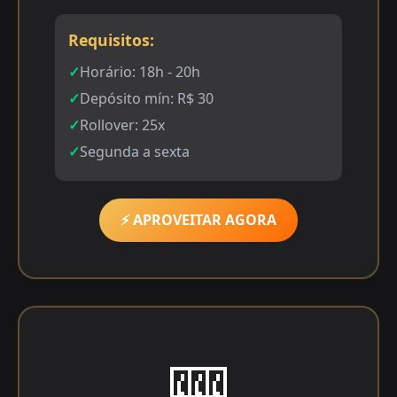
Requisitos:
Horário: 18h - 20h
Depósito mín: R$ 30
Rollover: 25x
Segunda a sexta
⚡ APROVEITAR AGORA
🎰