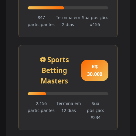
847
Termina em
Sua posição:
participantes
2 dias
#156
⚽ Sports
R$
Betting
30.000
Masters
2.156
Termina em
Sua
participantes
12 dias
posição:
#234