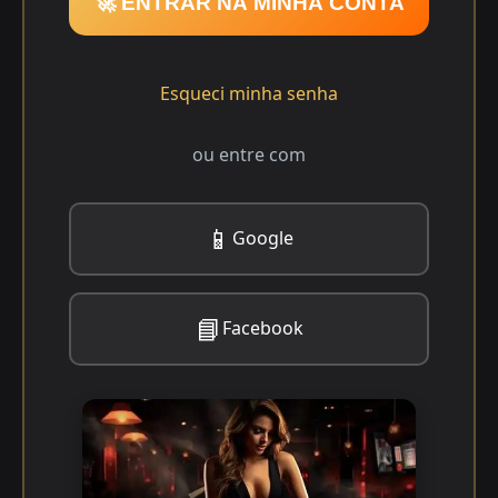
🚀 ENTRAR NA MINHA CONTA
Esqueci minha senha
ou entre com
📱
Google
📘
Facebook