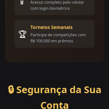
📱
Acesso completo pelo celular
com login biométrico
Torneios Semanais
🏆
Participe de competições com
R$ 100.000 em prêmios
🔒 Segurança da Sua
Conta