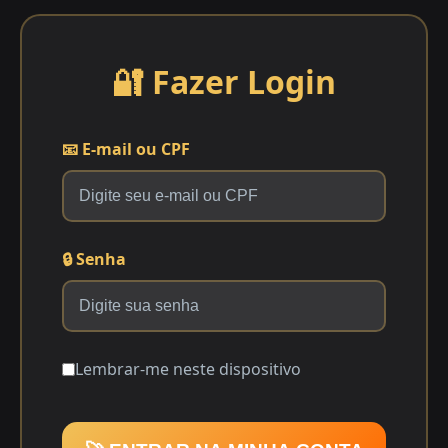
🔐 Fazer Login
📧 E-mail ou CPF
🔒 Senha
Lembrar-me neste dispositivo