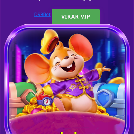
D99Bet
VIRAR VIP