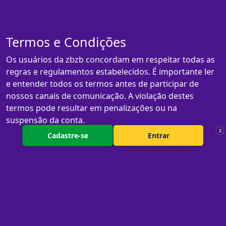
Termos e Condições
Os usuários da zbzb concordam em respeitar todas as
regras e regulamentos estabelecidos. É importante ler
e entender todos os termos antes de participar de
nossos canais de comunicação. A violação destes
termos pode resultar em penalizações ou na
suspensão da conta.
X
Cadastre-se
Entrar