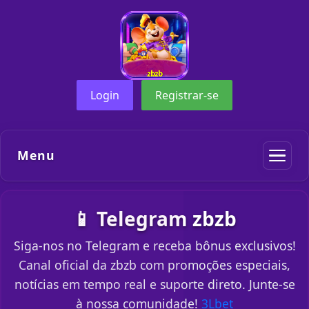
Login
Registrar-se
Menu
📱 Telegram zbzb
Siga-nos no Telegram e receba bônus exclusivos!
Canal oficial da zbzb com promoções especiais,
notícias em tempo real e suporte direto. Junte-se
à nossa comunidade!
3Lbet