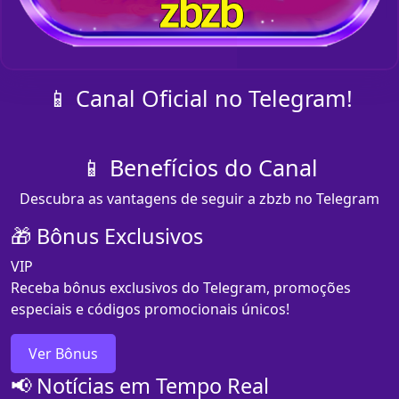
📱 Canal Oficial no Telegram!
📱 Benefícios do Canal
Descubra as vantagens de seguir a zbzb no Telegram
🎁 Bônus Exclusivos
VIP
Receba bônus exclusivos do Telegram, promoções
especiais e códigos promocionais únicos!
Ver Bônus
📢 Notícias em Tempo Real