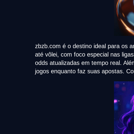
zbzb.com é o destino ideal para os 
até vôlei, com foco especial nas lig
odds atualizadas em tempo real. Alé
jogos enquanto faz suas apostas. Co