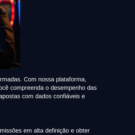
formadas. Com nossa plataforma,
e você compreenda o desempenho das
 apostas com dados confiáveis e
missões em alta definição e obter