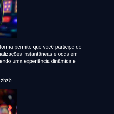
forma permite que você participe de
ualizações instantâneas e odds em
cendo uma experiência dinâmica e
 zbzb.