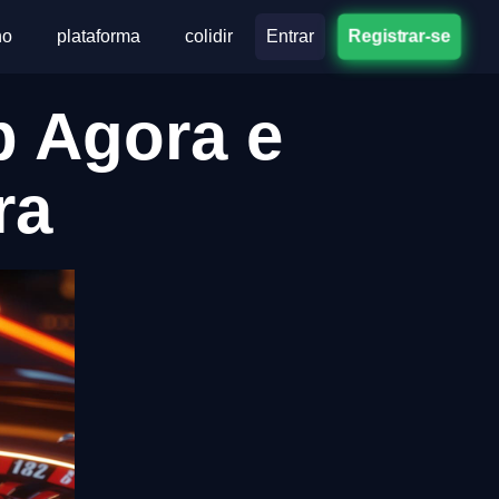
no
plataforma
colidir
Entrar
Registrar-se
b Agora e
ra