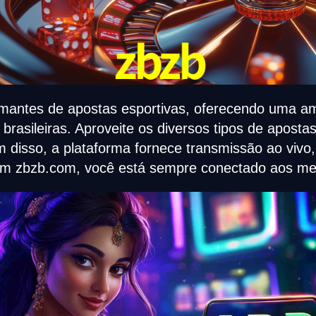
amantes de apostas esportivas, oferecendo uma a
as brasileiras. Aproveite os diversos tipos de apo
m disso, a plataforma fornece transmissão ao viv
m zbzb.com, você está sempre conectado aos melh