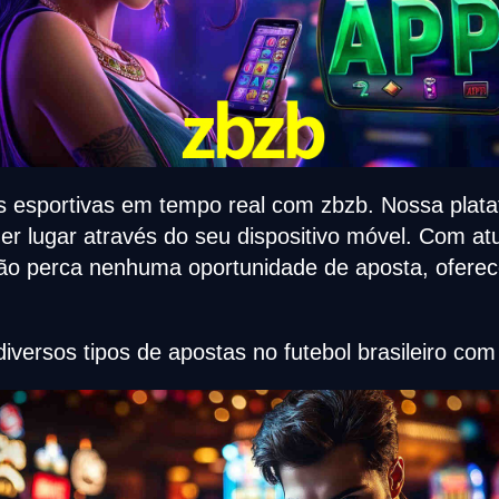
 esportivas em tempo real com zbzb. Nossa plata
er lugar através do seu dispositivo móvel. Com at
não perca nenhuma oportunidade de aposta, ofere
diversos tipos de apostas no futebol brasileiro com