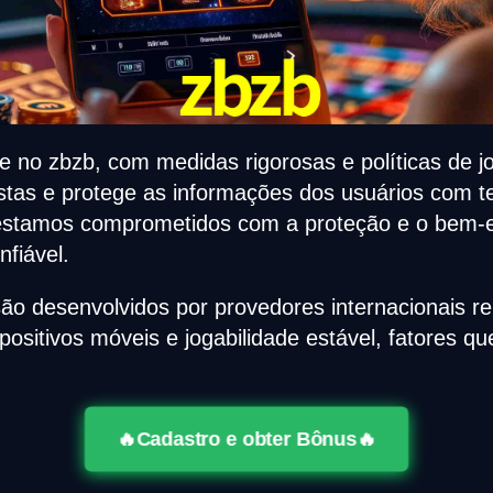
de no zbzb, com medidas rigorosas e políticas de 
stas e protege as informações dos usuários com 
 estamos comprometidos com a proteção e o bem-e
fiável.
o desenvolvidos por provedores internacionais r
spositivos móveis e jogabilidade estável, fatores 
🔥Cadastro e obter Bônus🔥