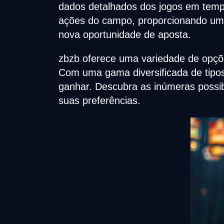
dados detalhados dos jogos em tempo
ações do campo, proporcionando uma 
nova oportunidade de aposta.
zbzb oferece uma variedade de opçõe
Com uma gama diversificada de tipos
ganhar. Descubra as inúmeras possibi
suas preferências.