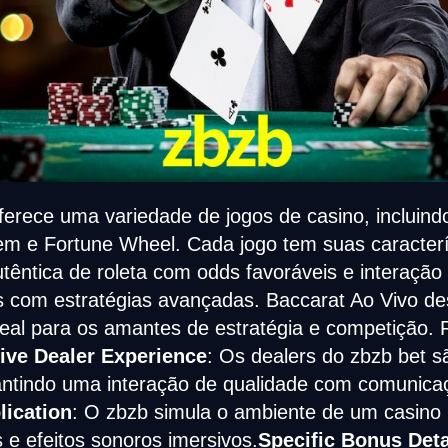
ferece uma variedade de jogos de casino, incluindo 
em e Fortune Wheel. Cada jogo tem suas caracterís
utêntica de roleta com odds favoráveis e interação
 com estratégias avançadas. Baccarat Ao Vivo dest
deal para os amantes de estratégia e competição.
ive Dealer Experience
: Os dealers do zbzb bet sã
antindo uma interação de qualidade com comunic
lication
: O zbzb simula o ambiente de um casino 
 e efeitos sonoros imersivos.
Specific Bonus Deta