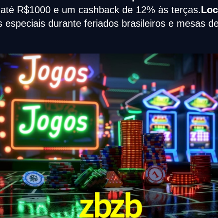
 até R$1000 e um cashback de 12% às terças.
Loc
especiais durante feriados brasileiros e mesas de