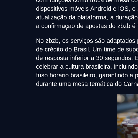
dispositivos móveis Android e iOS, 
atualização da plataforma, a duraçã
a confirmação de apostas do zbzb é
No zbzb, os serviços são adaptados p
de crédito do Brasil. Um time de su
de resposta inferior a 30 segundos. 
celebrar a cultura brasileira, inclu
fuso horário brasileiro, garantindo 
durante uma mesa temática do Carna