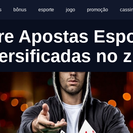
s
bônus
esporte
jogo
promoção
cassi
re Apostas Espo
ersificadas no 