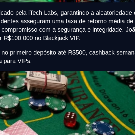
cado pela iTech Labs, garantindo a aleatoriedade e
endentes asseguram uma taxa de retorno média de 
promisso com a segurança e integridade. João P
r R$100,000 no Blackjack VIP.
 no primeiro depósito até R$500, cashback seman
a para VIPs.