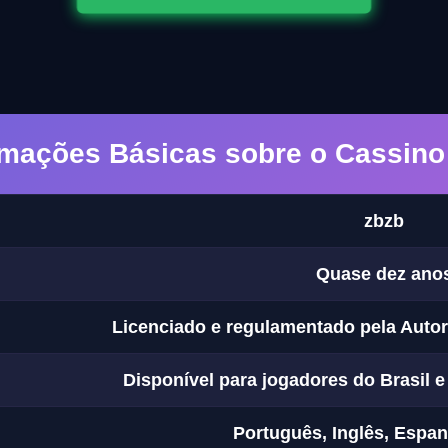
rmações Básicas sobre o Cassino
zbzb
Quase dez ano
Licenciado e regulamentado pela Autor
Disponível para jogadores do Brasil e
Português, Inglês, Espan