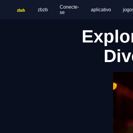
Conecte-
zbzb
aplicativo
jogo
se
Explo
Div