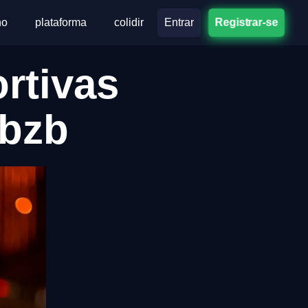
no
plataforma
colidir
Entrar
Registrar-se
rtivas
zbzb