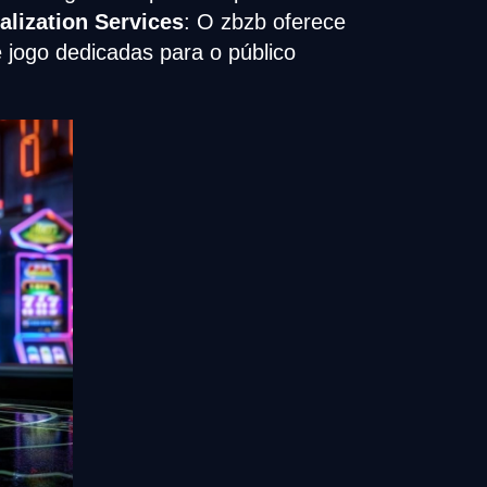
alization Services
: O zbzb oferece
 jogo dedicadas para o público