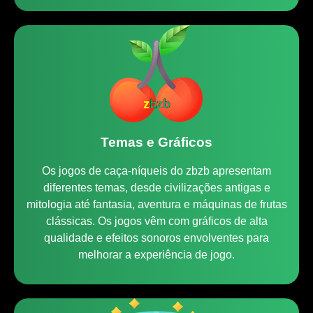
Temas e Gráficos
Os jogos de caça-níqueis do zbzb apresentam
diferentes temas, desde civilizações antigas e
mitologia até fantasia, aventura e máquinas de frutas
clássicas. Os jogos vêm com gráficos de alta
qualidade e efeitos sonoros envolventes para
melhorar a experiência de jogo.