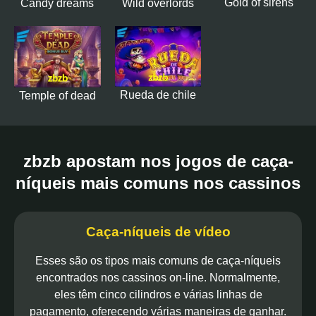
Gold of sirens
Wild overlords
Candy dreams
Rueda de chile
Temple of dead
zbzb apostam nos jogos de caça-
níqueis mais comuns nos cassinos
Caça-níqueis de vídeo
Esses são os tipos mais comuns de caça-níqueis
encontrados nos cassinos on-line. Normalmente,
eles têm cinco cilindros e várias linhas de
pagamento, oferecendo várias maneiras de ganhar.