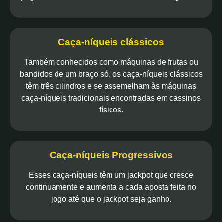
Caça-níqueis clássicos
Também conhecidos como máquinas de frutas ou
bandidos de um braço só, os caça-níqueis clássicos
têm três cilindros e se assemelham às máquinas
caça-níqueis tradicionais encontradas em cassinos
físicos.
Caça-níqueis Progressivos
Esses caça-níqueis têm um jackpot que cresce
continuamente e aumenta a cada aposta feita no
jogo até que o jackpot seja ganho.