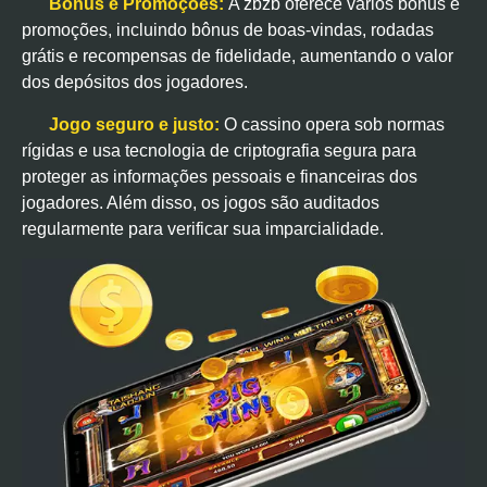
Bônus e Promoções:
A zbzb oferece vários bônus e
promoções, incluindo bônus de boas-vindas, rodadas
grátis e recompensas de fidelidade, aumentando o valor
dos depósitos dos jogadores.
Jogo seguro e justo:
O cassino opera sob normas
rígidas e usa tecnologia de criptografia segura para
proteger as informações pessoais e financeiras dos
jogadores. Além disso, os jogos são auditados
regularmente para verificar sua imparcialidade.