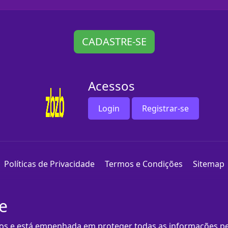
CADASTRE-SE
Acessos
Login
Registrar-se
Políticas de Privacidade
Termos e Condições
Sitemap
de
rios e está empenhada em proteger todas as informações p