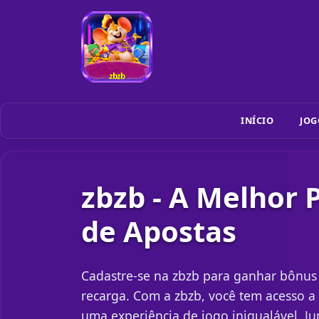
INÍCIO
JOG
zbzb - A Melhor 
de Apostas
Cadastre-se na zbzb para ganhar bônus
recarga. Com a zbzb, você tem acesso a
uma experiência de jogo inigualável. J