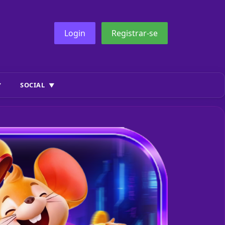
Login
Registrar-se
SOCIAL