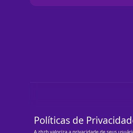
Políticas de Privacida
A zbzb valoriza a privacidade de seus usuá