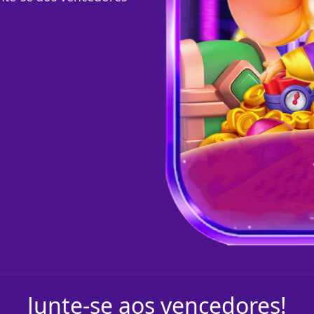
Junte-se aos vencedores!