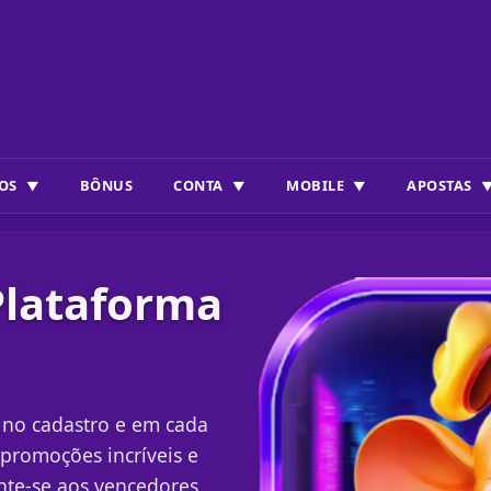
OS
BÔNUS
CONTA
MOBILE
APOSTAS
Plataforma
 no cadastro e em cada
 promoções incríveis e
unte-se aos vencedores