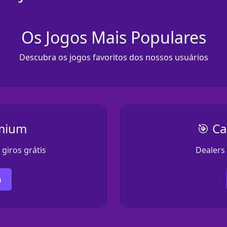
Os Jogos Mais Populares
Descubra os jogos favoritos dos nossos usuários
emium
🎯 Ca
 giros grátis
Dealers
a