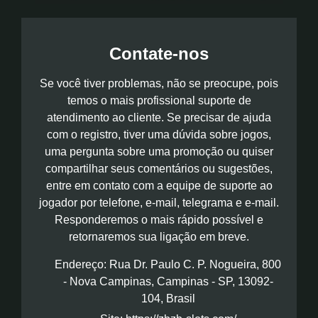
Contate-nos
Se você tiver problemas, não se preocupe, pois
temos o mais profissional suporte de
atendimento ao cliente. Se precisar de ajuda
com o registro, tiver uma dúvida sobre jogos,
uma pergunta sobre uma promoção ou quiser
compartilhar seus comentários ou sugestões,
entre em contato com a equipe de suporte ao
jogador por telefone, e-mail, telegrama e e-mail.
Responderemos o mais rápido possível e
retornaremos sua ligação em breve.
Endereço: Rua Dr. Paulo C. P. Nogueira, 800
- Nova Campinas, Campinas - SP, 13092-
104, Brasil