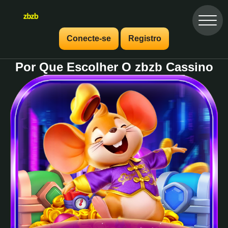
Conecte-se
Registro
Por Que Escolher O zbzb Cassino