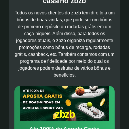
cassino zbzb
Todos os novos clientes do zbzb têm direito a um
bônus de boas-vindas, que pode ser um bônus
de primeiro depósito ou rodadas grátis em um
caça-níqueis. Além disso, para todos os
jogadores atuais, o zbzb organiza regularmente
promoções como bônus de recarga, rodadas
grátis, cashback, etc. Também contamos com um
programa de fidelidade por meio do qual os
jogadores podem desfrutar de vários bônus e
benefícios.
Ate 100% de Aposta Gratis