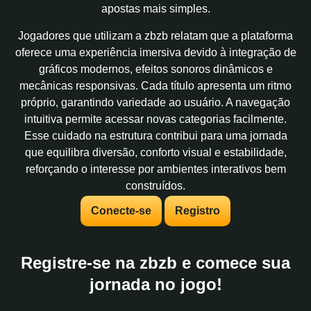
apostas mais simples.
Jogadores que utilizam a zbzb relatam que a plataforma
oferece uma experiência imersiva devido à integração de
gráficos modernos, efeitos sonoros dinâmicos e
mecânicas responsivas. Cada título apresenta um ritmo
próprio, garantindo variedade ao usuário. A navegação
intuitiva permite acessar novas categorias facilmente.
Esse cuidado na estrutura contribui para uma jornada
que equilibra diversão, conforto visual e estabilidade,
reforçando o interesse por ambientes interativos bem
construídos.
Conecte-se
Registro
Registre-se na zbzb e comece sua
jornada no jogo!